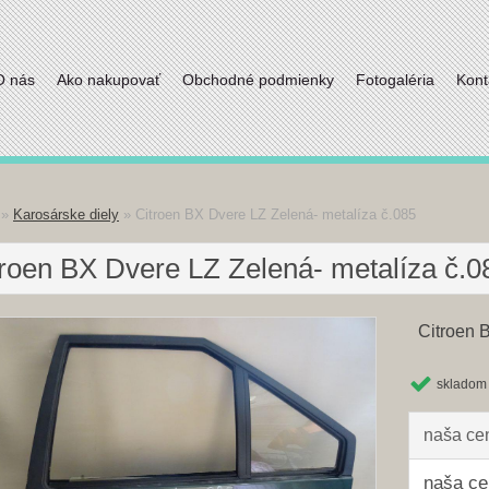
O nás
Ako nakupovať
Obchodné podmienky
Fotogaléria
Kont
»
Karosárske diely
»
Citroen BX Dvere LZ Zelená- metalíza č.085
troen BX Dvere LZ Zelená- metalíza č.0
Citroen 
skladom
naša ce
naša ce