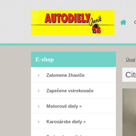
E-shop
Úvod
Ci
Zalomene žhaviče
Zapečene vstrekovače
Motorové diely
»
Karosárske diely
»