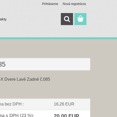
Prihlásenie
Nová registrácia
akty
85
BX Dvere Lavé Zadné č.085
na bez DPH :
16,26 EUR
na s DPH (23 %):
20,00 EUR