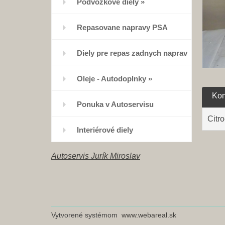
Podvozkove diely
»
Repasovane napravy PSA
Diely pre repas zadnych naprav
Oleje - Autodoplnky
»
Kom
Ponuka v Autoservisu
Citr
Interiérové diely
Autoservis Jurík Miroslav
Vytvorené systémom
www.webareal.sk