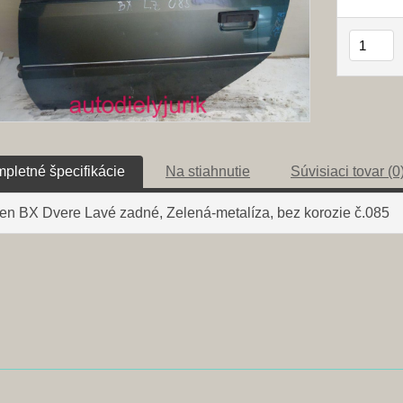
pletné špecifikácie
Na stiahnutie
Súvisiaci tovar (0
oen BX Dvere Lavé zadné, Zelená-metalíza, bez korozie č.085