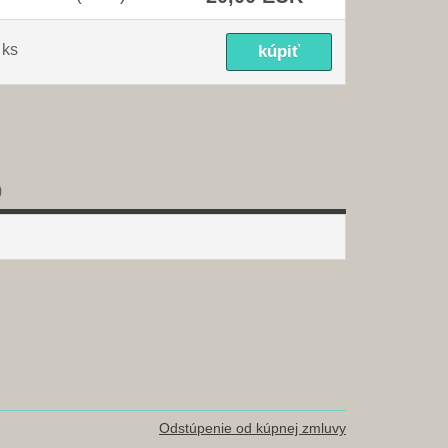
ks
)
Odstúpenie od kúpnej zmluvy